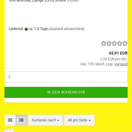
Vorratsrolle, Länge 25 m, Breite 15 cm
Lieferzeit:
ca. 1-2 Tage
(Ausland abweichend)
43,91 EUR
1,76 EUR pro lfm.
inkl. 19% MwSt. zzgl.
Versand
IN DEN WARENKORB
Sortieren nach
pro Seite
Sortieren nach
48 pro Seite