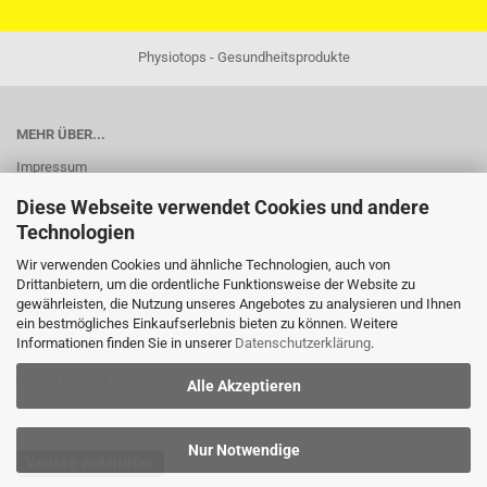
Physiotops - Gesundheitsprodukte
MEHR ÜBER...
Impressum
Widerrufsrecht
Diese Webseite verwendet Cookies und andere
Technologien
Widerrufsformular-Download
Wir verwenden Cookies und ähnliche Technologien, auch von
AGB
Drittanbietern, um die ordentliche Funktionsweise der Website zu
gewährleisten, die Nutzung unseres Angebotes zu analysieren und Ihnen
Liefer- und Versandkosten
ein bestmögliches Einkaufserlebnis bieten zu können. Weitere
Informationen finden Sie in unserer
Datenschutzerklärung
.
Privatsphäre und Datenschutz
Cookie Einstellungen
Alle Akzeptieren
Nur Notwendige
Vertrag widerrufen