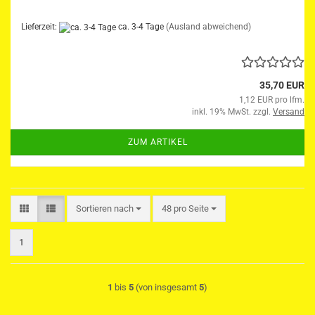
Lieferzeit:
ca. 3-4 Tage
(Ausland abweichend)
35,70 EUR
1,12 EUR pro lfm.
inkl. 19% MwSt. zzgl.
Versand
ZUM ARTIKEL
Sortieren nach
pro Seite
Sortieren nach
48 pro Seite
1
1
bis
5
(von insgesamt
5
)