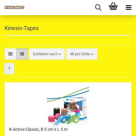
Kinesio-Tapes
Sortieren nach
pro Seite
Sortieren nach
48 pro Seite
1
K-Active Classic, B 5 cm x L 5 m