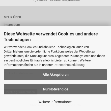
MEHR ÜBER...
Impressum
Widerrufsrecht
Diese Webseite verwendet Cookies und andere
Technologien
Widerrufsformular-Download
Wir verwenden Cookies und ähnliche Technologien, auch von
AGB
Drittanbietern, um die ordentliche Funktionsweise der Website zu
gewährleisten, die Nutzung unseres Angebotes zu analysieren und Ihnen
Liefer- und Versandkosten
ein bestmögliches Einkaufserlebnis bieten zu können. Weitere
Informationen finden Sie in unserer
Datenschutzerklärung
.
Privatsphäre und Datenschutz
Cookie Einstellungen
Alle Akzeptieren
Nur Notwendige
Vertrag widerrufen
Weitere Informationen
Shopsoftware
by Gambio.de © 2026