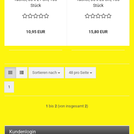
Stück
Stück
10,95 EUR
15,80 EUR
Sortieren nach
pro Seite
Sortieren nach
48 pro Seite
1
1
bis
2
(von insgesamt
2
)
Kundenlogin