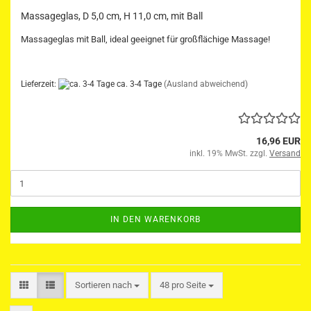
Massageglas, D 5,0 cm, H 11,0 cm, mit Ball
Massageglas mit Ball, ideal geeignet für großflächige Massage!
Lieferzeit:
ca. 3-4 Tage
(Ausland abweichend)
16,96 EUR
inkl. 19% MwSt. zzgl.
Versand
IN DEN WARENKORB
Sortieren nach
pro Seite
Sortieren nach
48 pro Seite