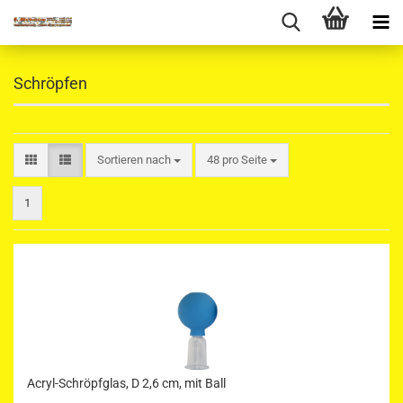
Schröpfen
Sortieren nach
pro Seite
Sortieren nach
48 pro Seite
1
Acryl-Schröpfglas, D 2,6 cm, mit Ball