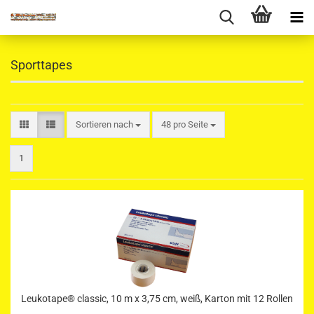
Sporttapes
Sortieren nach
pro Seite
Sortieren nach
48 pro Seite
1
Leukotape® classic, 10 m x 3,75 cm, weiß, Karton mit 12 Rollen