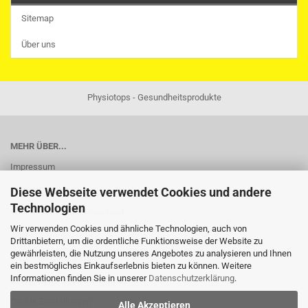
Sitemap
Über uns
Physiotops - Gesundheitsprodukte
MEHR ÜBER...
Impressum
Widerrufsrecht
Diese Webseite verwendet Cookies und andere
Technologien
Widerrufsformular-Download
Wir verwenden Cookies und ähnliche Technologien, auch von
AGB
Drittanbietern, um die ordentliche Funktionsweise der Website zu
gewährleisten, die Nutzung unseres Angebotes zu analysieren und Ihnen
Liefer- und Versandkosten
ein bestmögliches Einkaufserlebnis bieten zu können. Weitere
Informationen finden Sie in unserer
Datenschutzerklärung
.
Privatsphäre und Datenschutz
Cookie Einstellungen
Alle Akzeptieren