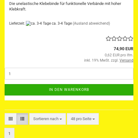
Die unelastische Klebebinde für funktionelle Verbände mit hoher
Klebkraft.
Lieferzeit:
ca. 3-4 Tage
(Ausland abweichend)
74,90 EUR
0,62 EUR pro lfm.
inkl. 19% MwSt. zzgl.
Versand
IN DEN WARENKORB
Sortieren nach
pro Seite
Sortieren nach
48 pro Seite
1