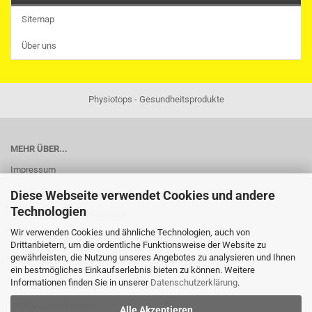
Sitemap
Über uns
Physiotops - Gesundheitsprodukte
MEHR ÜBER...
Impressum
Widerrufsrecht
Diese Webseite verwendet Cookies und andere
Technologien
Widerrufsformular-Download
Wir verwenden Cookies und ähnliche Technologien, auch von
AGB
Drittanbietern, um die ordentliche Funktionsweise der Website zu
gewährleisten, die Nutzung unseres Angebotes zu analysieren und Ihnen
Liefer- und Versandkosten
ein bestmögliches Einkaufserlebnis bieten zu können. Weitere
Informationen finden Sie in unserer
Datenschutzerklärung
.
Privatsphäre und Datenschutz
Cookie Einstellungen
Alle Akzeptieren