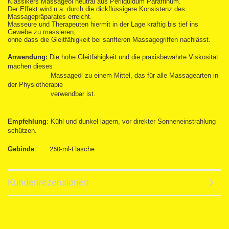
Klassikers Massageöl neutral aus Perliquidum Paraffinum.
Der Effekt wird u.a. durch die dickflüssigere Konsistenz des
Massagepräparates erreicht.
Masseure und Therapeuten hiermit in der Lage kräftig bis tief ins
Gewebe zu massieren,
ohne dass die Gleitfähigkeit bei sanfteren Massagegriffen nachlässt.
Anwendung:
Die hohe Gleitfähigkeit und die praxisbewährte Viskosität
machen dieses
Massageöl zu einem Mittel, das für alle Massagearten in
der Physiotherapie
verwendbar ist.
Empfehlung
: Kühl und dunkel lagern, vor direkter Sonneneinstrahlung
schützen.
Gebinde
:
250-ml-Flasche
Kundenrezensionen