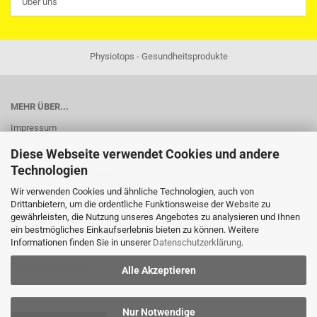
Über uns
Physiotops - Gesundheitsprodukte
MEHR ÜBER...
Impressum
Widerrufsrecht
Diese Webseite verwendet Cookies und andere
Technologien
Widerrufsformular-Download
Wir verwenden Cookies und ähnliche Technologien, auch von
AGB
Drittanbietern, um die ordentliche Funktionsweise der Website zu
gewährleisten, die Nutzung unseres Angebotes zu analysieren und Ihnen
Liefer- und Versandkosten
ein bestmögliches Einkaufserlebnis bieten zu können. Weitere
Informationen finden Sie in unserer
Datenschutzerklärung
.
Privatsphäre und Datenschutz
Cookie Einstellungen
Alle Akzeptieren
Nur Notwendige