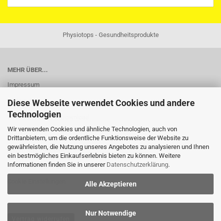
Physiotops - Gesundheitsprodukte
MEHR ÜBER...
Impressum
Widerrufsrecht
Diese Webseite verwendet Cookies und andere
Technologien
Widerrufsformular-Download
Wir verwenden Cookies und ähnliche Technologien, auch von
AGB
Drittanbietern, um die ordentliche Funktionsweise der Website zu
gewährleisten, die Nutzung unseres Angebotes zu analysieren und Ihnen
Liefer- und Versandkosten
ein bestmögliches Einkaufserlebnis bieten zu können. Weitere
Informationen finden Sie in unserer
Datenschutzerklärung
.
Privatsphäre und Datenschutz
Cookie Einstellungen
Alle Akzeptieren
Nur Notwendige
Vertrag widerrufen